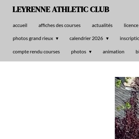
LEYRENNE ATHLETIC CLUB
Passer
au
contenu
accueil
affiches des courses
actualités
licence
principal
photos grand rieux
calendrier 2026
inscripti
compte rendu courses
photos
animation
b