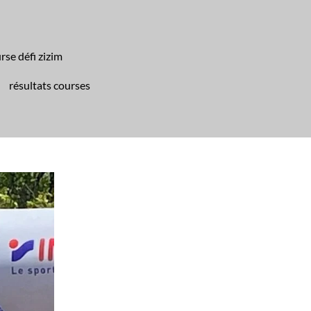
rse défi zizim
résultats courses