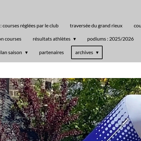
 : courses réglées par le club
traversée du grand rieux
cou
on courses
résultats athlètes
podiums : 2025/2026
ilan saison
partenaires
archives