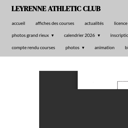
LEYRENNE ATHLETIC CLUB
Passer
au
contenu
accueil
affiches des courses
actualités
licence
principal
photos grand rieux
calendrier 2026
inscripti
compte rendu courses
photos
animation
b