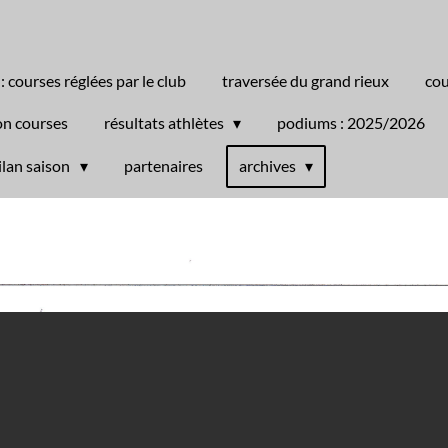
 : courses réglées par le club
traversée du grand rieux
cou
on courses
résultats athlètes
podiums : 2025/2026
ilan saison
partenaires
archives