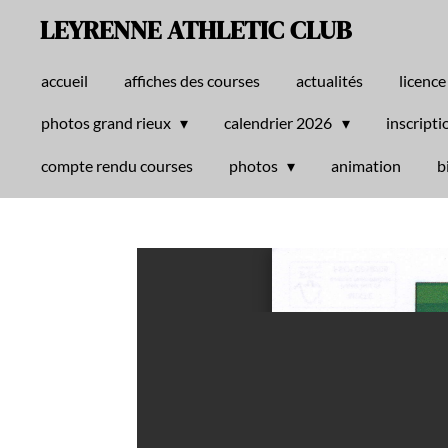
LEYRENNE ATHLETIC CLUB
Passer
au
contenu
accueil
affiches des courses
actualités
licence
principal
photos grand rieux
calendrier 2026
inscripti
compte rendu courses
photos
animation
b