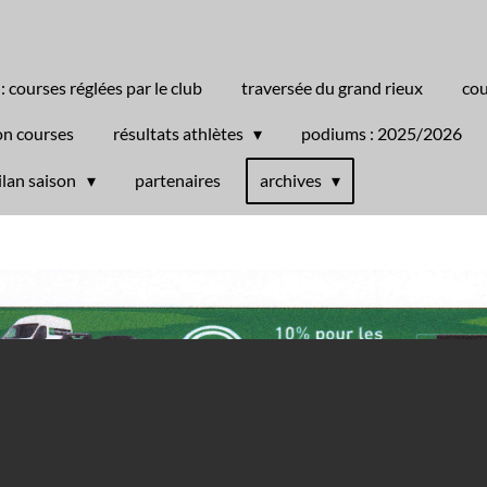
 : courses réglées par le club
traversée du grand rieux
cou
on courses
résultats athlètes
podiums : 2025/2026
ilan saison
partenaires
archives