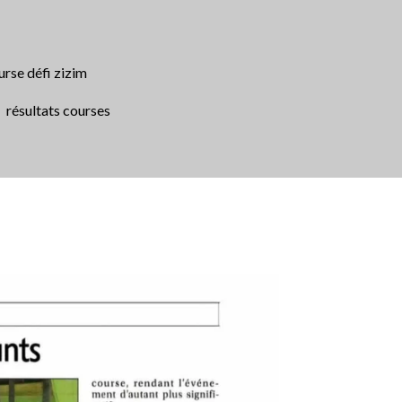
urse défi zizim
résultats courses