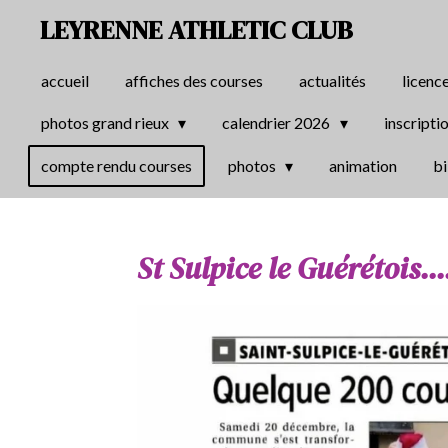
LEYRENNE ATHLETIC CLUB
Passer
au
contenu
accueil
affiches des courses
actualités
licence
principal
photos grand rieux
calendrier 2026
inscripti
compte rendu courses
photos
animation
bi
St Sulpice le Guérétois.