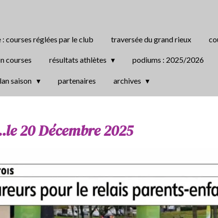
 : courses réglées par le club
traversée du grand rieux
co
on courses
résultats athlètes
podiums : 2025/2026
lan saison
partenaires
archives
....le 20 Décembre 2025